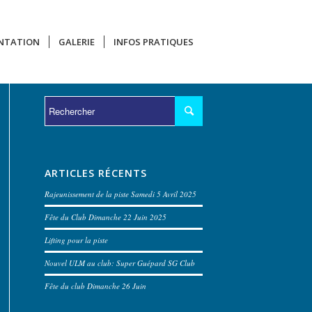
NTATION
GALERIE
INFOS PRATIQUES
ARTICLES RÉCENTS
Rajeunissement de la piste Samedi 5 Avril 2025
Fête du Club Dimanche 22 Juin 2025
Lifting pour la piste
Nouvel ULM au club: Super Guépard SG Club
Fête du club Dimanche 26 Juin