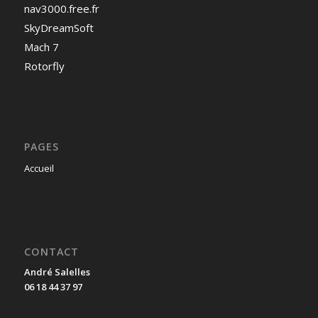
nav3000.free.fr
SkyDreamSoft
Mach 7
Rotorfly
PAGES
Accueil
CONTACT
André Salelles
06 18 44 37 97