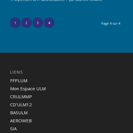
1
2
3
4
Page 4 sur 4
LIENS
FFPLUM
Mon Espace ULM
CRULMMP
CD’ULM12
BASULM
AEROWEB
SIA